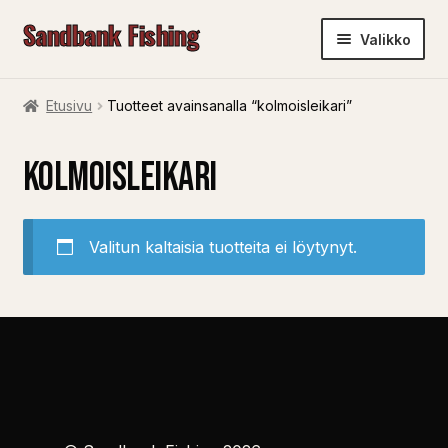
Sandbank Fishing
Siirry
Siirry
Valikko
navigointiin
sisältöön
ETUSIVU
Etusivu
Tuotteet avainsanalla “kolmoisleikari”
KAUPPA
kolmoisleikari
OSTOSKORI
KASSA
OMA TILI
Valitun kaltaisia tuotteita ei löytynyt.