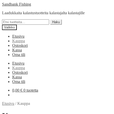
Siirry
Siirry
Sandbank Fishing
navigointiin
sisältöön
Laadukkaita kalastustuotteita kalastajalta kalastajille
Etsi:
Haku
Valikko
Etusivu
Kauppa
Ostoskori
Kassa
Oma tili
Etusivu
Kauppa
Ostoskori
Kassa
Oma tili
0,00
€
0 tuotetta
Etusivu
/
Kauppa