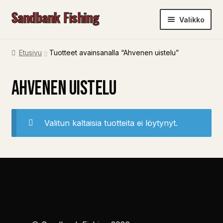
Sandbank Fishing
Siirry
Siirry
Valikko
navigointiin
sisältöön
ETUSIVU
Etusivu
Tuotteet avainsanalla “Ahvenen uistelu”
KAUPPA
Ahvenen uistelu
OSTOSKORI
KASSA
OMA TILI
Valitun kaltaisia tuotteita ei löytynyt.